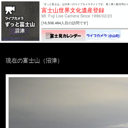
「ずっと富士山」は日本一のライブカメラサイトです。青く輝く駿河湾か
富士山世界文化遺産登録
Mt. Fuji Live Camera Since 1996/02/23
[16,508,484人目の訪問です]
現在の富士山（沼津）