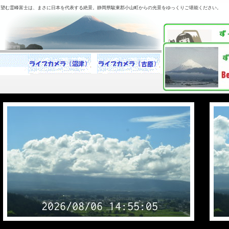
ら望む霊峰富士は、まさに日本を代表する絶景。静岡県駿東郡小山町からの光景をゆっくりご堪能ください。