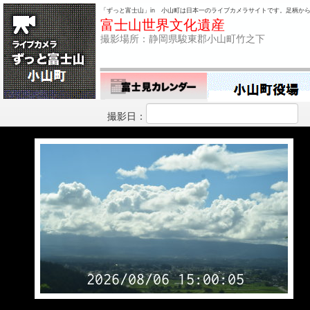
「ずっと富士山」in 小山町は日本一のライブカメラサイトです。足柄か
富士山世界文化遺産
撮影場所：静岡県駿東郡小山町竹之下
撮影日：